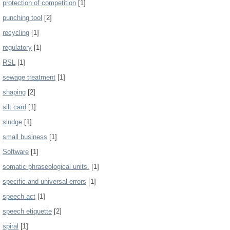
protection of competition
[1]
punching tool
[2]
recycling
[1]
regulatory
[1]
RSL
[1]
sewage treatment
[1]
shaping
[2]
silt card
[1]
sludge
[1]
small business
[1]
Software
[1]
somatic phraseological units.
[1]
specific and universal errors
[1]
speech act
[1]
speech etiquette
[2]
spiral
[1]