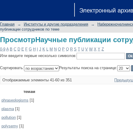
ПросмотрНаучные публикации сотру
Электронный архи
Главная
→
Институты и другие подразделения
→
Набережночелнинск
публикации сотрудников по теме
ПросмотрНаучные публикации сотру
0-9
A
B
C
D
E
F
G
H
I
J
K
L
M
N
O
P
Q
R
S
T
U
V
W
X
Y
Z
Или введите первые несколько символов:
Сортировать:
Результаты поиска на странице:
Отображаемые элементы 41-60 из 351
Предыдущ
темам
phraseologisms
[1]
plasma
[1]
pollution
[1]
polysemy
[1]