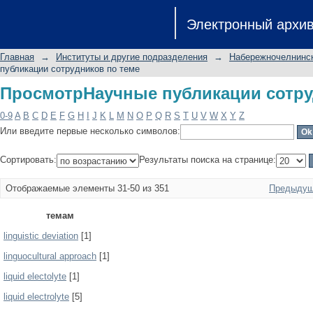
ПросмотрНаучные публикации сотру
Электронный архи
Главная
→
Институты и другие подразделения
→
Набережночелнинск
публикации сотрудников по теме
ПросмотрНаучные публикации сотру
0-9
A
B
C
D
E
F
G
H
I
J
K
L
M
N
O
P
Q
R
S
T
U
V
W
X
Y
Z
Или введите первые несколько символов:
Сортировать:
Результаты поиска на странице:
Отображаемые элементы 31-50 из 351
Предыдущ
темам
linguistic deviation
[1]
linguocultural approach
[1]
liquid electolyte
[1]
liquid electrolyte
[5]