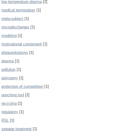
low temperature plasma
[2]
medical terminology
[1]
meta-subject
[1]
microdischarges
[1]
modeling
[1]
motivational component
[1]
phraseologisms
[1]
plasma
[1]
pollution
[1]
polysemy
[1]
protection of competition
[1]
punching tool
[2]
recycling
[1]
regulatory
[1]
RSL
[1]
sewage treatment
[1]