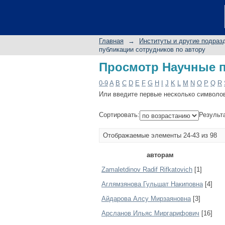
Просмотр Научные п
Главная
→
Институты и другие подраз
публикации сотрудников по автору
Просмотр Научные п
0-9
A
B
C
D
E
F
G
H
I
J
K
L
M
N
O
P
Q
R
Или введите первые несколько символо
Сортировать:
Результ
Отображаемые элементы 24-43 из 98
авторам
Zamaletdinov Radif Rifkatovich
[1]
Аглямзянова Гульшат Накиповна
[4]
Айдарова Алсу Мирзаяновна
[3]
Арсланов Ильяс Миргарифович
[16]