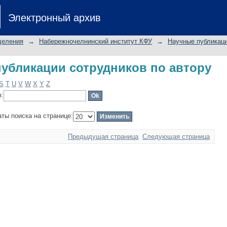
убликации сотрудников по автору
Электронный архив
деления
→
Набережночелнинский институт КФУ
→
Научные публикаци
убликации сотрудников по автору
S
T
U
V
W
X
Y
Z
в:
аты поиска на странице:
Предыдущая страница
Следующая страница