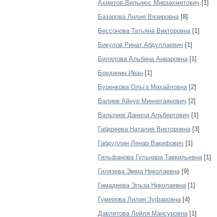
Ахметов Вильнюс Мирзахметович
[1]
Базарова Лилия Вязировна
[8]
Бессонова Татьяна Викторовна
[1]
Бикулов Ринат Абдуллаевич
[1]
Билялова Альбина Анваровна
[1]
Брединин Иван
[1]
Буренкова Ольга Михайловна
[2]
Валиев Айнур Миннегаянович
[2]
Вальтеев Данила Альбертович
[1]
Габдреева Наталия Викторовна
[3]
Габдуллин Ленар Вакифович
[1]
Гильфанова Гульнара Тавкильевна
[1]
Гилязева Эмма Николаевна
[9]
Гимадеева Эльза Николаевна
[1]
Гумерова Лилия Зуфаровна
[4]
Давлитова Лейля Мансуровна
[1]