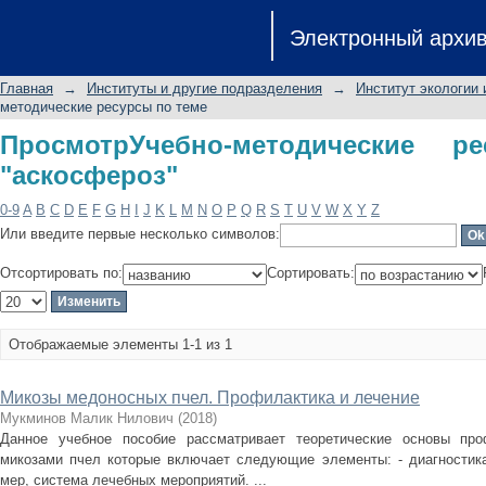
ПросмотрУчебно-методические ресу
Электронный архи
Главная
→
Институты и другие подразделения
→
Институт экологии
методические ресурсы по теме
ПросмотрУчебно-методические 
"аскосфероз"
0-9
A
B
C
D
E
F
G
H
I
J
K
L
M
N
O
P
Q
R
S
T
U
V
W
X
Y
Z
Или введите первые несколько символов:
Отсортировать по:
Сортировать:
Отображаемые элементы 1-1 из 1
Микозы медоносных пчел. Профилактика и лечение
Мукминов Малик Нилович
(
2018
)
Данное учебное пособие рассматривает теоретические основы пр
микозами пчел которые включает следующие элементы: - диагностика
мер, система лечебных мероприятий. ...