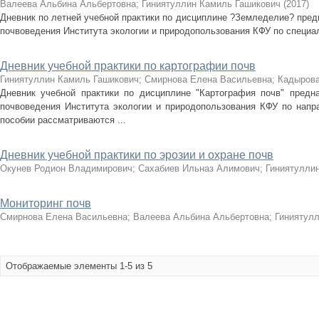
Валеева Альбина Альбертовна
;
Гиниятуллин Камиль Гашикович
(
2017
)
Дневник по летней учебной практики по дисциплине ?Земледелие? пре
почвоведения Института экологии и природопользования КФУ по специал
Дневник учебной практики по картографии почв
Гиниятуллин Камиль Гашикович
;
Смирнова Елена Васильевна
;
Кадырова
Дневник учебной практики по дисциплине "Картография почв" пред
почвоведения Института экологии и природопользования КФУ по напра
пособии рассматриваются ...
Дневник учебной практики по эрозии и охране почв
Окунев Родион Владимирович
;
Сахабиев Ильназ Алимович
;
Гиниятулли
Мониторинг почв
Смирнова Елена Васильевна
;
Валеева Альбина Альбертовна
;
Гиниятул
Отображаемые элементы 1-5 из 5