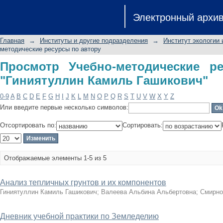
Просмотр Учебно-методические ре
Электронный архи
Гашикович"
Главная
→
Институты и другие подразделения
→
Институт экологии
методические ресурсы по автору
Просмотр Учебно-методические р
"Гиниятуллин Камиль Гашикович"
0-9
A
B
C
D
E
F
G
H
I
J
K
L
M
N
O
P
Q
R
S
T
U
V
W
X
Y
Z
Или введите первые несколько символов:
Отсортировать по:
Сортировать:
Отображаемые элементы 1-5 из 5
Анализ тепличных грунтов и их компонентов
Гиниятуллин Камиль Гашикович
;
Валеева Альбина Альбертовна
;
Смирно
Дневник учебной практики по Земледелию