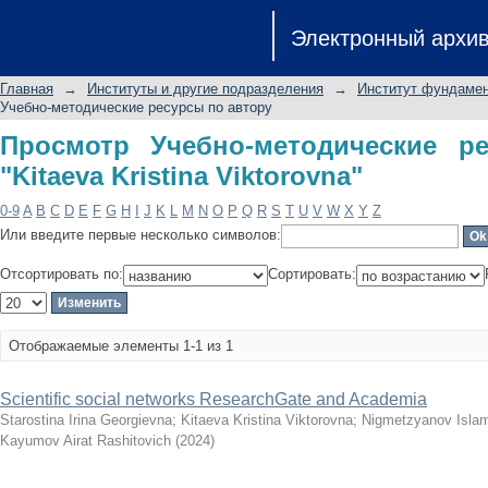
Просмотр Учебно-методические р
Электронный архи
Viktorovna"
Главная
→
Институты и другие подразделения
→
Институт фундамен
Учебно-методические ресурсы по автору
Просмотр Учебно-методические р
"Kitaeva Kristina Viktorovna"
0-9
A
B
C
D
E
F
G
H
I
J
K
L
M
N
O
P
Q
R
S
T
U
V
W
X
Y
Z
Или введите первые несколько символов:
Отсортировать по:
Сортировать:
Отображаемые элементы 1-1 из 1
Scientific social networks ResearchGate and Academia
Starostina Irina Georgievna
;
Kitaeva Kristina Viktorovna
;
Nigmetzyanov Islam
Kayumov Airat Rashitovich
(
2024
)