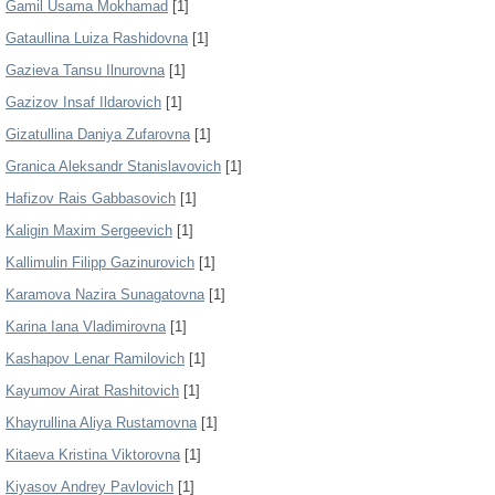
Gamil Usama Mokhamad
[1]
Gataullina Luiza Rashidovna
[1]
Gazieva Tansu Ilnurovna
[1]
Gazizov Insaf Ildarovich
[1]
Gizatullina Daniya Zufarovna
[1]
Granica Aleksandr Stanislavovich
[1]
Hafizov Rais Gabbasovich
[1]
Kaligin Maxim Sergeevich
[1]
Kallimulin Filipp Gazinurovich
[1]
Karamova Nazira Sunagatovna
[1]
Karina Iana Vladimirovna
[1]
Kashapov Lenar Ramilovich
[1]
Kayumov Airat Rashitovich
[1]
Khayrullina Aliya Rustamovna
[1]
Kitaeva Kristina Viktorovna
[1]
Kiyasov Andrey Pavlovich
[1]