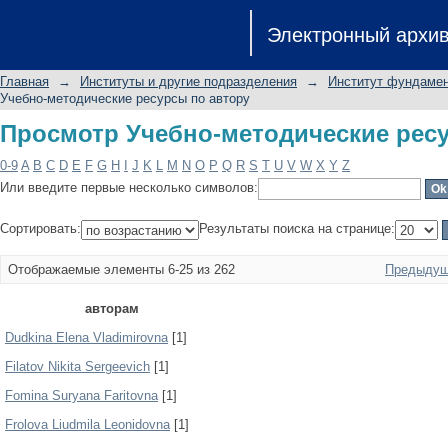
Просмотр Учебно-методические рес
Электронный архи
Главная
→
Институты и другие подразделения
→
Институт фундамен
Учебно-методические ресурсы по автору
Просмотр Учебно-методические рес
0-9
A
B
C
D
E
F
G
H
I
J
K
L
M
N
O
P
Q
R
S
T
U
V
W
X
Y
Z
Или введите первые несколько символов:
Сортировать:
Результаты поиска на странице:
Отображаемые элементы 6-25 из 262
Предыдущ
авторам
Dudkina Elena Vladimirovna
[1]
Filatov Nikita Sergeevich
[1]
Fomina Suryana Faritovna
[1]
Frolova Liudmila Leonidovna
[1]