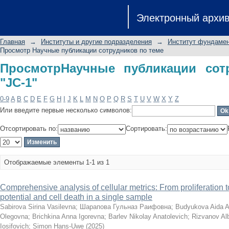
ПросмотрНаучные публикации сотруд
Электронный архи
Главная
→
Институты и другие подразделения
→
Институт фундамен
Просмотр Научные публикации сотрудников по теме
ПросмотрНаучные публикации сот
"JC-1"
0-9
A
B
C
D
E
F
G
H
I
J
K
L
M
N
O
P
Q
R
S
T
U
V
W
X
Y
Z
Или введите первые несколько символов:
Отсортировать по:
Сортировать:
Отображаемые элементы 1-1 из 1
Comprehensive analysis of cellular metrics: From proliferation
potential and cell death in a single sample
Sabirova Sirina Vasilevna
;
Шарапова Гульназ Раифовна
;
Budyukova Aida 
Olegovna
;
Brichkina Anna Igorevna
;
Barlev Nikolay Anatolevich
;
Rizvanov Alb
Iosifovich
;
Simon Hans-Uwe
(
2025
)