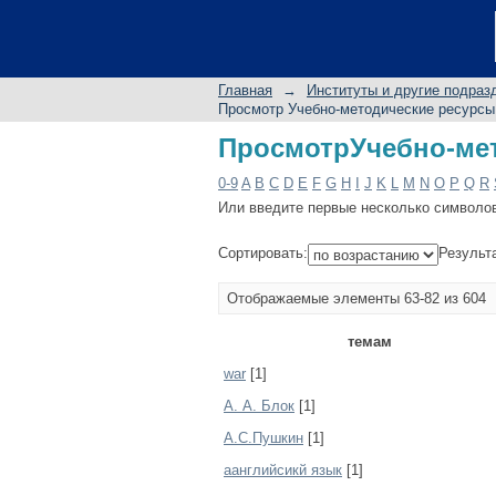
ПросмотрУчебно-мет
Главная
→
Институты и другие подраз
Просмотр Учебно-методические ресурсы
ПросмотрУчебно-мет
0-9
A
B
C
D
E
F
G
H
I
J
K
L
M
N
O
P
Q
R
Или введите первые несколько символо
Сортировать:
Результ
Отображаемые элементы 63-82 из 604
темам
war
[1]
А. А. Блок
[1]
А.С.Пушкин
[1]
аанглийсикй язык
[1]