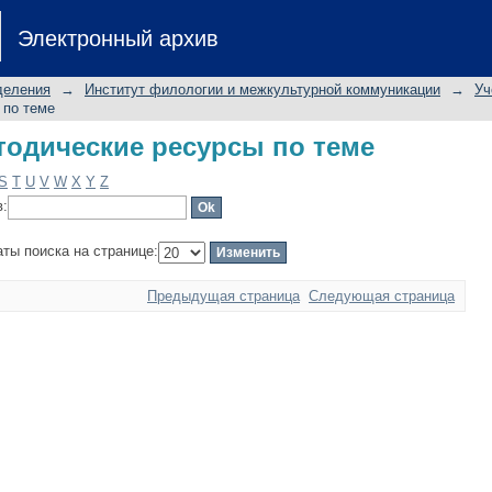
одические ресурсы по теме
Электронный архив
деления
→
Институт филологии и межкультурной коммуникации
→
Уч
 по теме
одические ресурсы по теме
S
T
U
V
W
X
Y
Z
в:
аты поиска на странице:
Предыдущая страница
Следующая страница