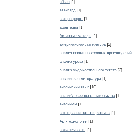
абзац
[1]
авангард
[1]
автореферат
[1]
адаптация
[1]
Активные методы
[1]
американская литература
[2]
анализ вокально-хоровых произведений
анализ урока
[1]
анализ художественного текста
[2]
английская литература
[1]
английский язык
[10]
ансамблевое исполнительство
[1]
антонимы
[1]
арт-терапия. арт-педагогика
[1]
Арт-технологии
[1]
артистичность
[1]