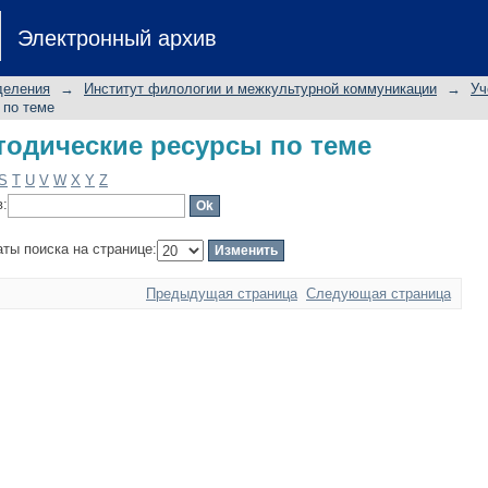
одические ресурсы по теме
Электронный архив
деления
→
Институт филологии и межкультурной коммуникации
→
Уч
 по теме
одические ресурсы по теме
S
T
U
V
W
X
Y
Z
в:
аты поиска на странице:
Предыдущая страница
Следующая страница