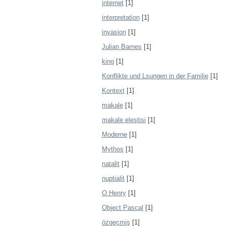
internet
[1]
interpretation
[1]
invasion
[1]
Julian Barnes
[1]
king
[1]
Konflikte und Lsungen in der Familie
[1]
Kontext
[1]
makale
[1]
makale eleştisi
[1]
Moderne
[1]
Mythos
[1]
natalit
[1]
nuptialit
[1]
O.Henry
[1]
Object Pascal
[1]
özgeçmiş
[1]