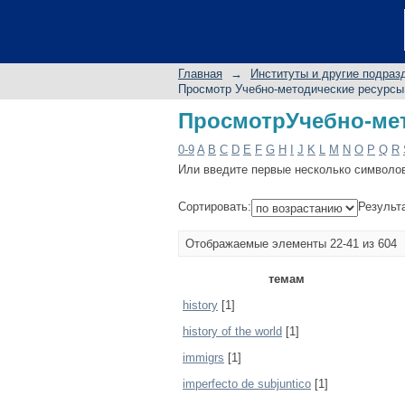
ПросмотрУчебно-мет
Главная
→
Институты и другие подраз
Просмотр Учебно-методические ресурсы
ПросмотрУчебно-мет
0-9
A
B
C
D
E
F
G
H
I
J
K
L
M
N
O
P
Q
R
Или введите первые несколько символо
Сортировать:
Результ
Отображаемые элементы 22-41 из 604
темам
history
[1]
history of the world
[1]
immigrs
[1]
imperfecto de subjuntico
[1]