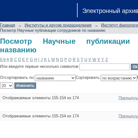
Посмотр Научные публикации сотру
Электронный архи
Главная
→
Институты и другие подразделения
→
Институт филологи
Посмотр Научные публикации сотрудников по названию
Посмотр Научные публикации 
названию
0-9
A
B
C
D
E
F
G
H
I
J
K
L
M
N
O
P
Q
R
S
T
U
V
W
X
Y
Z
Или введите первые несколько символов:
Отсортировать по:
Сортировать:
Отображаемые элементы 155-154 из 174
Предыдущ
Отображаемые элементы 155-154 из 174
Предыдущ