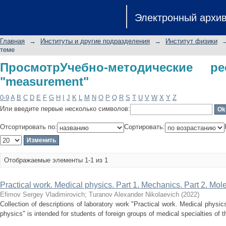
ПросмотрУчебно-методические ресу
Электронный архи
Главная
→
Институты и другие подразделения
→
Институт физики
теме
ПросмотрУчебно-методические 
"measurement"
0-9
A
B
C
D
E
F
G
H
I
J
K
L
M
N
O
P
Q
R
S
T
U
V
W
X
Y
Z
Или введите первые несколько символов:
Отсортировать по:
Сортировать:
Отображаемые элементы 1-1 из 1
Practical work. Medical physics. Part 1. Mechanics. Part 2. Mol
Efimov Sergey Vladimirovich
;
Turanov Alexander Nikolaevich
(
2022
)
Collection of descriptions of laboratory work "Practical work. Medical physi
physics" is intended for students of foreign groups of medical specialties of t