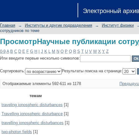
ПросмотрНаучные публикации сотру
Электронный архи
Главная
→
Институты и другие подразделения
→
Институт физики
сотрудников по теме
ПросмотрНаучные публикации сотру
0-9
A
B
C
D
E
F
G
H
I
J
K
L
M
N
O
P
Q
R
S
T
U
V
W
X
Y
Z
Или введите первые несколько символов:
Сортировать:
Результаты поиска на странице:
Отображаемые элементы 592-611 из 1178
Предыдущ
темам
traveling ionospheric disturbances
[1]
Travelling ionospheric disturbance
[1]
travelling ionospheric disturbances
[1]
two-photon fields
[1]