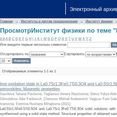
ПросмотрИнститут физики по теме "L
Электронный архи
Главная
→
Институты и другие подразделения
→
Институт физики
ПросмотрИнститут физики по теме "L
0-9
A
B
C
D
E
F
G
H
I
J
K
L
M
N
O
P
Q
R
S
T
U
V
W
X
Y
Z
Или введите первые несколько символов:
Отсортировать по:
Сортировать:
Отображаемые элементы 1-1 из 1
Iron oxidation state in La0.7Sr1.3Fe0.7Ti0.3O4 and La0.5Sr1.
perovskites: Magnetic properties
Gavrilova Tatiana Pavlovna
;
Yagfarova Venera Rasimovna
;
Dieva Yuliya Ale
Gilmutdinov Ildar Faritovich
;
Cherosov Mikhail Andreevich
;
Vagizov Farit Ga
Ivanovna
;
Eremina Rushana Mihajlovna
(
2021
)
La0.5Sr1.5Fe0.5Ti0.5O4 and La0.7Sr1.3Fe0.7Ti0.3O4 solid solutions with 
synthesized using a solid state method. Structural properties of obtained sam