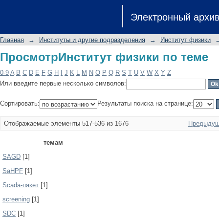
ПросмотрИнститут физики по теме
Электронный архи
Главная
→
Институты и другие подразделения
→
Институт физики
ПросмотрИнститут физики по теме
0-9
A
B
C
D
E
F
G
H
I
J
K
L
M
N
O
P
Q
R
S
T
U
V
W
X
Y
Z
Или введите первые несколько символов:
Сортировать:
Результаты поиска на странице:
Отображаемые элементы 517-536 из 1676
Предыдущ
темам
SAGD
[1]
SaHPF
[1]
Scada-пакет
[1]
screening
[1]
SDC
[1]