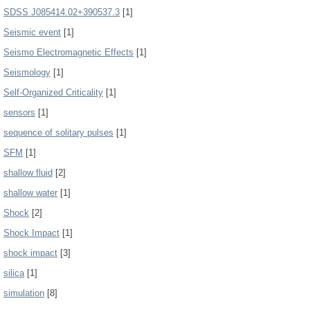
SDSS J085414.02+390537.3
[1]
Seismic event
[1]
Seismo Electromagnetic Effects
[1]
Seismology
[1]
Self-Organized Criticality
[1]
sensors
[1]
sequence of solitary pulses
[1]
SFM
[1]
shallow fluid
[2]
shallow water
[1]
Shock
[2]
Shock Impact
[1]
shock impact
[3]
silica
[1]
simulation
[8]