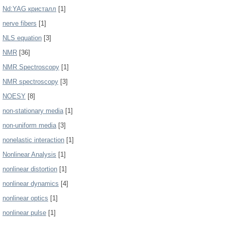
Nd:YAG кристалл
[1]
nerve fibers
[1]
NLS equation
[3]
NMR
[36]
NMR Spectroscopy
[1]
NMR spectroscopy
[3]
NOESY
[8]
non-stationary media
[1]
non-uniform media
[3]
nonelastic interaction
[1]
Nonlinear Analysis
[1]
nonlinear distortion
[1]
nonlinear dynamics
[4]
nonlinear optics
[1]
nonlinear pulse
[1]