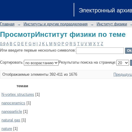
ПросмотрИнститут физики по теме
Электронный архи
Главная
→
Институты и другие подразделения
→
Институт физики
ПросмотрИнститут физики по теме
0-9
A
B
C
D
E
F
G
H
I
J
K
L
M
N
O
P
Q
R
S
T
U
V
W
X
Y
Z
Или введите первые несколько символов:
Сортировать:
Результаты поиска на странице:
Отображаемые элементы 392-411 из 1676
Предыдущ
темам
N-vortex structures
[1]
nanoceramics
[1]
nanoparticle
[1]
natural gas
[1]
nature
[1]