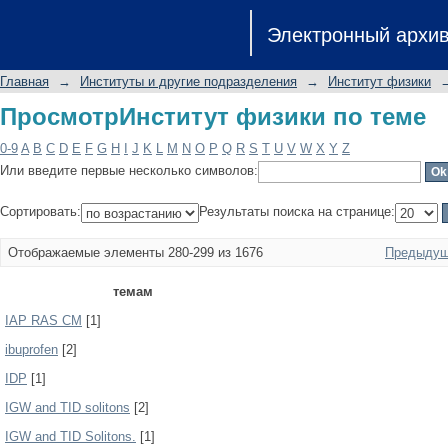
ПросмотрИнститут физики по теме
Электронный архи
Главная
→
Институты и другие подразделения
→
Институт физики
ПросмотрИнститут физики по теме
0-9
A
B
C
D
E
F
G
H
I
J
K
L
M
N
O
P
Q
R
S
T
U
V
W
X
Y
Z
Или введите первые несколько символов:
Сортировать:
Результаты поиска на странице:
Отображаемые элементы 280-299 из 1676
Предыдущ
темам
IAP RAS CM
[1]
ibuprofen
[2]
IDP
[1]
IGW and TID solitons
[2]
IGW and TID Solitons.
[1]