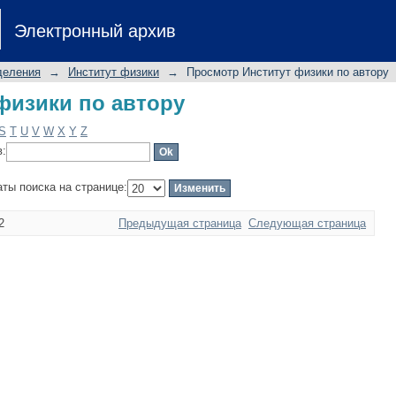
физики по автору
Электронный архив
деления
→
Институт физики
→
Просмотр Институт физики по автору
физики по автору
S
T
U
V
W
X
Y
Z
в:
аты поиска на странице:
2
Предыдущая страница
Следующая страница