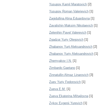
Yusupov Kamil Maratovich
[2]
Yusupov Roman Valerievich
[1]
Zagidullina Alina Eduardovna
[1]
Zavalishin Maksim Nikolaevich
[1]
Zelenihin Pavel Valerevich
[1]
Zgadzaj Yuriy Olegovich
[1]
Zhabanov Yurij Aleksandrovich
[2]
Zhabanov Yuriy Aleksandrovich
[1]
Zhemyakov I.N.
[1]
Zimbardo Gaetano
[1]
Zinnatullin Almaz Linarovich
[3]
Zuev Yuriy Fedorovich
[1]
Zueva E.M.
[1]
Zueva Ekaterina Mihajlovna
[1]
Zykov Evgenii Yurevich
[1]