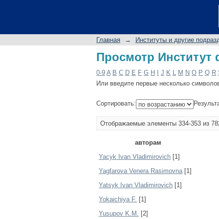
Просмотр Институт 
Главная
→
Институты и другие подраз
Просмотр Институт 
0-9
A
B
C
D
E
F
G
H
I
J
K
L
M
N
O
P
Q
R
Или введите первые несколько символо
Сортировать:
Результ
Отображаемые элементы 334-353 из 78
авторам
Yacyk Ivan Vladimirovich
[1]
Yagfarova Venera Rasimovna
[1]
Yatsyk Ivan Vladimirovich
[1]
Yokaichiya F.
[1]
Yusupov K.M.
[2]