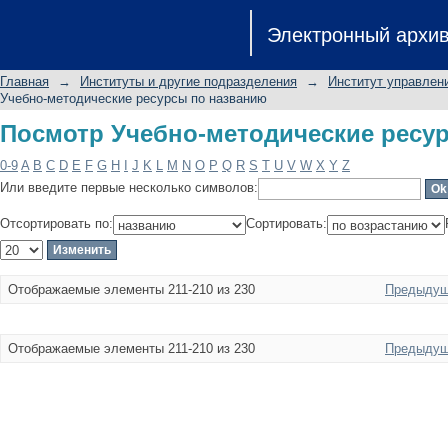
Посмотр Учебно-методические ресу
Электронный архи
Главная
→
Институты и другие подразделения
→
Институт управлен
Учебно-методические ресурсы по названию
Посмотр Учебно-методические ресу
0-9
A
B
C
D
E
F
G
H
I
J
K
L
M
N
O
P
Q
R
S
T
U
V
W
X
Y
Z
Или введите первые несколько символов:
Отсортировать по:
Сортировать:
Отображаемые элементы 211-210 из 230
Предыдущ
Отображаемые элементы 211-210 из 230
Предыдущ