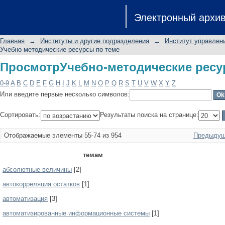
ПросмотрУчебно-методические ресу
Электронный архи
Главная
→
Институты и другие подразделения
→
Институт управлен
Учебно-методические ресурсы по теме
ПросмотрУчебно-методические ресу
0-9
A
B
C
D
E
F
G
H
I
J
K
L
M
N
O
P
Q
R
S
T
U
V
W
X
Y
Z
Или введите первые несколько символов:
Сортировать:
Результаты поиска на странице:
Отображаемые элементы 55-74 из 954
Предыдущ
темам
абсолютные величины
[2]
автокорреляция остатков
[1]
автоматизация
[3]
автоматизированные информационные системы
[1]