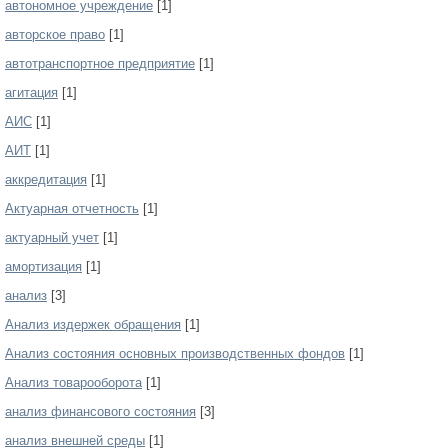
автономное учреждение
[1]
авторское право
[1]
автотранспортное предприятие
[1]
агитация
[1]
АИС
[1]
АИТ
[1]
аккредитация
[1]
Актуарная отчетность
[1]
актуарный учет
[1]
амортизация
[1]
анализ
[3]
Анализ издержек обращения
[1]
Анализ состояния основных производственных фондов
[1]
Анализ товарооборота
[1]
анализ финансового состояния
[3]
анализ внешней среды
[1]