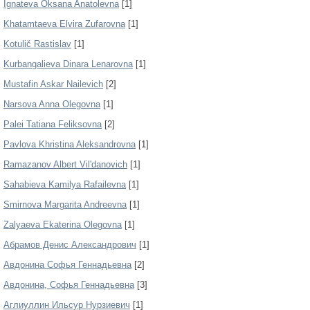
Ignateva Oksana Anatolevna
[1]
Khatamtaeva Elvira Zufarovna
[1]
Kotulič Rastislav
[1]
Kurbangalieva Dinara Lenarovna
[1]
Mustafin Askar Nailevich
[2]
Narsova Anna Olegovna
[1]
Palei Tatiana Feliksovna
[2]
Pavlova Khristina Aleksandrovna
[1]
Ramazanov Albert Vil'danovich
[1]
Sahabieva Kamilya Rafailevna
[1]
Smirnova Margarita Andreevna
[1]
Zalyaeva Ekaterina Olegovna
[1]
Абрамов Денис Александрович
[1]
Авдонина Софья Геннадьевна
[2]
Авдонина, Софья Геннадьевна
[3]
Аглиуллин Ильсур Нурзиевич
[1]