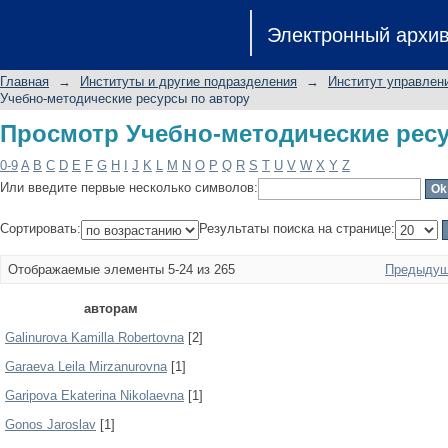
Просмотр Учебно-методические рес
Электронный архи
Главная
→
Институты и другие подразделения
→
Институт управлен
Учебно-методические ресурсы по автору
Просмотр Учебно-методические рес
0-9
A
B
C
D
E
F
G
H
I
J
K
L
M
N
O
P
Q
R
S
T
U
V
W
X
Y
Z
Или введите первые несколько символов:
Сортировать:
Результаты поиска на странице:
Отображаемые элементы 5-24 из 265
Предыдущ
авторам
Galinurova Kamilla Robertovna
[2]
Garaeva Leila Mirzanurovna
[1]
Garipova Ekaterina Nikolaevna
[1]
Gonos Jaroslav
[1]