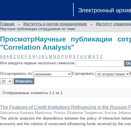
ПросмотрНаучные публикации сотрудн
Электронный архи
Главная
→
Институты и другие подразделения
→
Институт управлен
Научные публикации сотрудников по теме
ПросмотрНаучные публикации сот
"Correlation Analysis"
0-9
A
B
C
D
E
F
G
H
I
J
K
L
M
N
O
P
Q
R
S
T
U
V
W
X
Y
Z
Или введите первые несколько символов:
Отсортировать по:
Сортировать:
Отображаемые элементы 1-1 из 1
The Features of Credit Institutions Refinancing in the Russian F
Selivanova Kseniya Markovna
;
Procko Ekaterina Sergeevna
;
Koczar Johann
The article analyses the dependence between the policy of interaction betw
economy and the volume of unsecured refinancing funds received by the credit