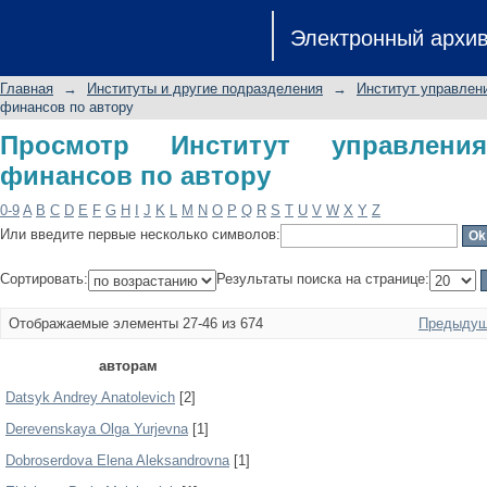
Просмотр Институт управления, эко
Электронный архи
Главная
→
Институты и другие подразделения
→
Институт управлен
финансов по автору
Просмотр Институт управлени
финансов по автору
0-9
A
B
C
D
E
F
G
H
I
J
K
L
M
N
O
P
Q
R
S
T
U
V
W
X
Y
Z
Или введите первые несколько символов:
Сортировать:
Результаты поиска на странице:
Отображаемые элементы 27-46 из 674
Предыдущ
авторам
Datsyk Andrey Anatolevich
[2]
Derevenskaya Olga Yurjevna
[1]
Dobroserdova Elena Aleksandrovna
[1]