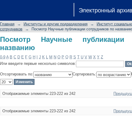
Посмотр Научные публикации сотру
Электронный архи
Главная
→
Институты и другие подразделения
→
Институт социальн
сотрудников
→
Посмотр Научные публикации сотрудников по названи
Посмотр Научные публикации 
названию
0-9
A
B
C
D
E
F
G
H
I
J
K
L
M
N
O
P
Q
R
S
T
U
V
W
X
Y
Z
Или введите первые несколько символов:
Отсортировать по:
Сортировать:
Отображаемые элементы 223-222 из 242
Предыдущ
Отображаемые элементы 223-222 из 242
Предыдущ