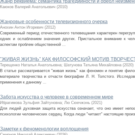
Жанр реквиема: семантика трагедийности и ореол неизмен
Каюков Валерий Анатольевич
(
2010
)
Жанровые особенности телевизионного очерка
Анохин Антон Игоревич
(
2012
)
Современный период отечественного телевещания характерен перегруп
одних и ослаблением значения других. Пристальное внимание к чел
аспектам проблем общественной ...
"ЖИВАЯ ЖИЗНЬ" КАК ФИЛОСОФСКИЙ МОТИВ ТВОРЧЕСТВ
Терещенко Наталья Анатольевна
;
Шатунова Татьяна Михайловна
(
2020
)
В статье рассматривается "живая жизнь" как феномен и понятие фило
материале творчества и отчасти биографии Л. Н. Толстого. Исследов
применения к данному ...
Забота искусства о человеке в современном мире
Ибрагимова Зульфия Зайтуновна
;
Лю Сюечжэнь
(
2021
)
Для людей духовная защита искусства означает, что оно имеет непо
психологии человеческих сердец. Когда люди "читают" настоящие произв
Заметки к феноменологии воплощения
Смирнов Николай Алексеевич
(
2026
)