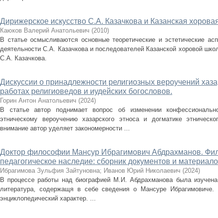
Дирижерское искусство С.А. Казачкова и Казанская хорова
Каюков Валерий Анатольевич
(
2010
)
В статье осмысливаются основные теоретические и эстетические асп
деятельности С.А. Казачкова и последователей Казанской хоровой шко
С.А. Казачкова.
Дискуссии о принадлежности религиозных вероучений хазар
работах религиоведов и иудейских богословов.
Горин Антон Анатольевич
(
2024
)
В статье автор поднимает вопрос об изменении конфессиональн
этническому вероучению хазарского этноса и догматике этническо
внимание автор уделяет закономерности ...
Доктор философии Мансур Ибрагимович Абдрахманов. Фил
педагогическое наследие: сборник документов и материал
Ибрагимова Зульфия Зайтуновна
;
Иванов Юрий Николаевич
(
2024
)
В процессе работы над биографией М.И. Абдрахманова была изучен
литература, содержащя в себе сведения о Мансуре Ибрагимовиче. Л
энциклопедический характер. ...