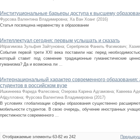
Институциональные барьеры доступа к высшему образован
Фурсова Валентина Владимировна
;
Ха Ван Хоанг
(
2016
)
Статья посвящена неравенству в образовании
Интеллектуал сегодня: первым услышать и сказать
Ибрагимова Зульфия Зайтуновна
;
Серебряков Фаниль Фагимович
;
Хазие
События первой трети XXI века поставили нас перед необходимость
который ставит под сомнение традиционные гуманистические ценно
гуманизма? Да и возможна ли ...
Интернациональный характер современного образования:
студентов в российском вузе
Ишкинеева Фарида Фалесовна
;
Озерова Карина Адгамовна
;
Кавеева Ад
Абдулловна
;
Фурсова Валентина Владимировна
(
2017
)
В условиях глобализации сферы образования существенно расширяют
мобильности студентов. В свою очередь, обучение иностранных учащи
престижности современного ...
Отображаемые элементы 63-82 из 242
Предыдущ