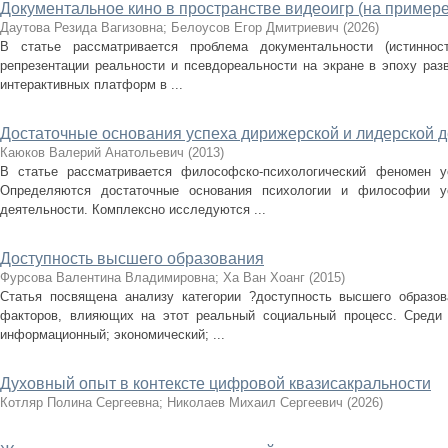
Документальное кино в пространстве видеоигр (на приме
Даутова Резида Вагизовна
;
Белоусов Егор Дмитриевич
(
2026
)
В статье рассматривается проблема документальности (истинност
репрезентации реальности и псевдореальности на экране в эпоху раз
интерактивных платформ в ...
Достаточные основания успеха дирижерской и лидерской д
Каюков Валерий Анатольевич
(
2013
)
В статье рассматривается философско-психологический феномен у
Определяются достаточные основания психологии и философии у
деятельности. Комплексно исследуются ...
Доступность высшего образования
Фурсова Валентина Владимировна
;
Ха Ван Хоанг
(
2015
)
Статья посвящена анализу категории ?доступность высшего образо
факторов, влияющих на этот реальный социальный процесс. Среди
информационный; экономический; ...
Духовный опыт в контексте цифровой квазисакральности
Котляр Полина Сергеевна
;
Николаев Михаил Сергеевич
(
2026
)