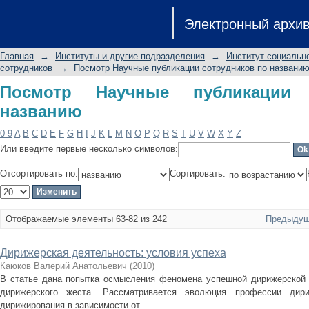
Посмотр Научные публикации сотру
Электронный архи
Главная
→
Институты и другие подразделения
→
Институт социальн
сотрудников
→
Посмотр Научные публикации сотрудников по названи
Посмотр Научные публикации 
названию
0-9
A
B
C
D
E
F
G
H
I
J
K
L
M
N
O
P
Q
R
S
T
U
V
W
X
Y
Z
Или введите первые несколько символов:
Отсортировать по:
Сортировать:
Отображаемые элементы 63-82 из 242
Предыдущ
Дирижерская деятельность: условия успеха
Каюков Валерий Анатольевич
(
2010
)
В статье дана попытка осмысления феномена успешной дирижерской 
дирижерского жеста. Рассматривается эволюция профессии дир
дирижирования в зависимости от ...