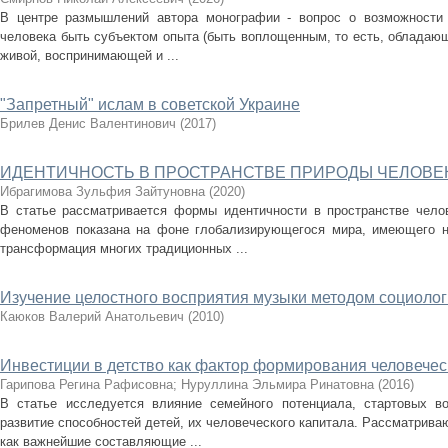
В центре размышлений автора монографии - вопрос о возможности о
человека быть субъектом опыта (быть воплощенным, то есть, обладаю
живой, воспринимающей и ...
"Запретный" ислам в советской Украине
Брилев Денис Валентинович
(
2017
)
ИДЕНТИЧНОСТЬ В ПРОСТРАНСТВЕ ПРИРОДЫ ЧЕЛОВЕ
Ибрагимова Зульфия Зайтуновна
(
2020
)
В статье рассматривается формы идентичности в пространстве чело
феноменов показана на фоне глобализирующегося мира, имеющего не
трансформация многих традиционных ...
Изучение целостного восприятия музыки методом социолог
Каюков Валерий Анатольевич
(
2010
)
Инвестиции в детство как фактор формирования человечес
Гарипова Регина Рафисовна
;
Нуруллина Эльмира Ринатовна
(
2016
)
В статье исследуется влияние семейного потенциала, стартовых в
развитие способностей детей, их человеческого капитала. Рассматрива
как важнейшие составляющие ...