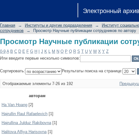
Просмотр Научные публикации сотр
Электронный архи
Главная
→
Институты и другие подразделения
→
Институт социальн
сотрудников
→
Просмотр Научные публикации сотрудников по автору
Просмотр Научные публикации сотр
0-9
A
B
C
D
E
F
G
H
I
J
K
L
M
N
O
P
Q
R
S
T
U
V
W
X
Y
Z
Или введите первые несколько символов:
Сортировать:
Результаты поиска на странице:
Отображаемые элементы 7-26 из 192
Предыдущ
авторам
Ha Van Hoang
[2]
Hajrullin Raul Rafaelevich
[1]
Hajrullina Julduz Rakibovna
[1]
Halitova Alfiya Harisovna
[1]