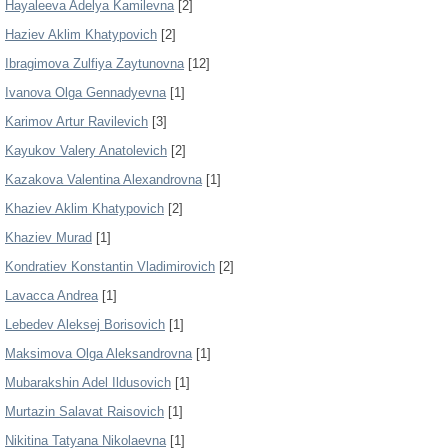
Hayaleeva Adelya Kamilevna
[2]
Haziev Aklim Khatypovich
[2]
Ibragimova Zulfiya Zaytunovna
[12]
Ivanova Olga Gennadyevna
[1]
Karimov Artur Ravilevich
[3]
Kayukov Valery Anatolevich
[2]
Kazakova Valentina Alexandrovna
[1]
Khaziev Aklim Khatypovich
[2]
Khaziev Murad
[1]
Kondratiev Konstantin Vladimirovich
[2]
Lavacca Andrea
[1]
Lebedev Aleksej Borisovich
[1]
Maksimova Olga Aleksandrovna
[1]
Mubarakshin Adel Ildusovich
[1]
Murtazin Salavat Raisovich
[1]
Nikitina Tatyana Nikolaevna
[1]