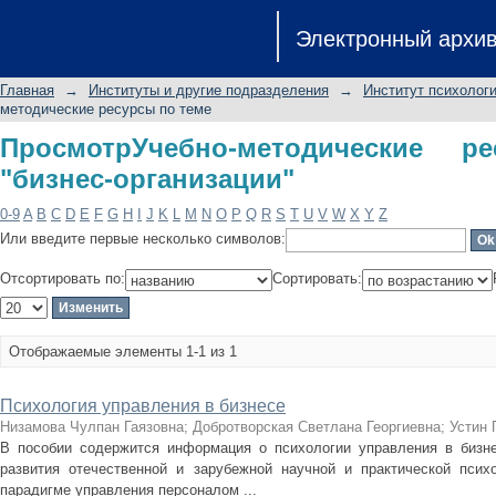
ПросмотрУчебно-методические ресур
Электронный архи
Главная
→
Институты и другие подразделения
→
Институт психологи
методические ресурсы по теме
ПросмотрУчебно-методические 
"бизнес-организации"
0-9
A
B
C
D
E
F
G
H
I
J
K
L
M
N
O
P
Q
R
S
T
U
V
W
X
Y
Z
Или введите первые несколько символов:
Отсортировать по:
Сортировать:
Отображаемые элементы 1-1 из 1
Психология управления в бизнесе
Низамова Чулпан Гаязовна
;
Добротворская Светлана Георгиевна
;
Устин 
В пособии содержится информация о психологии управления в бизне
развития отечественной и зарубежной научной и практической псих
парадигме управления персоналом ...