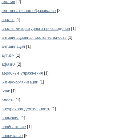
алалия
[2]
альтернативное образование
[2]
анализ
[1]
анализ литературного произведения
[1]
антиципационная состоятельность
[1]
антиципация
[1]
аутизм
[1]
афазия
[2]
аэробные упражнения
[1]
бизнес-организации
[1]
брак
[1]
власть
[1]
внеурочная деятельность
[1]
внимание
[1]
воображение
[1]
воспитание
[5]