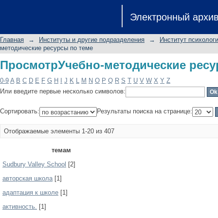
ПросмотрУчебно-методические ресу
Электронный архи
Главная
→
Институты и другие подразделения
→
Институт психологи
методические ресурсы по теме
ПросмотрУчебно-методические ресу
0-9
A
B
C
D
E
F
G
H
I
J
K
L
M
N
O
P
Q
R
S
T
U
V
W
X
Y
Z
Или введите первые несколько символов:
Сортировать:
Результаты поиска на странице:
Отображаемые элементы 1-20 из 407
темам
Sudbury Valley School
[2]
авторская школа
[1]
адаптация к школе
[1]
активность.
[1]