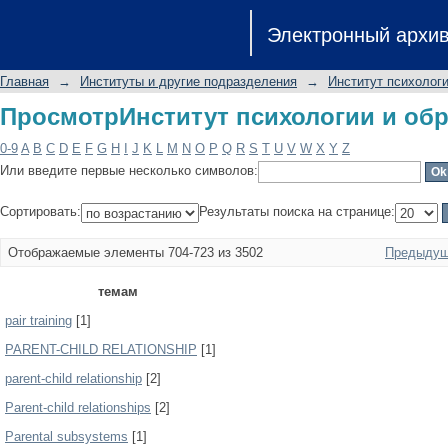
ПросмотрИнститут психологии и обр
Электронный архи
Главная
→
Институты и другие подразделения
→
Институт психологи
ПросмотрИнститут психологии и обр
0-9
A
B
C
D
E
F
G
H
I
J
K
L
M
N
O
P
Q
R
S
T
U
V
W
X
Y
Z
Или введите первые несколько символов:
Сортировать:
Результаты поиска на странице:
Отображаемые элементы 704-723 из 3502
Предыдущ
темам
pair training
[1]
PARENT-CHILD RELATIONSHIP
[1]
parent-child relationship
[2]
Parent-child relationships
[2]
Parental subsystems
[1]