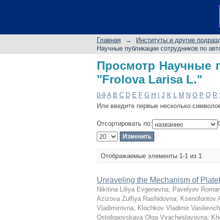
Просмотр Научные пу
Главная
→
Институты и другие подраз
Научные публикации сотрудников по авт
Просмотр Научные п
"Frolova Larisa L."
0-9
A
B
C
D
E
F
G
H
I
J
K
L
M
N
O
P
Q
R
Или введите первые несколько символо
Отсортировать по:
Отображаемые элементы 1-1 из 1
Unraveling the Mechanism of Plate
Nikitina Liliya Evgenevna
;
Pavelyev Roman
Azizova Zulfiya Rashidovna
;
Ksenofontov 
Vladimirovna
;
Klochkov Vladimir Vasilevich
Ostolopovskaya Olga Vyacheslavovna
;
Kh