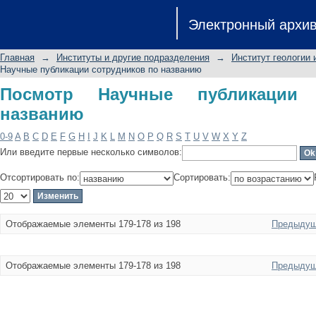
Посмотр Научные публикации сотру
Электронный архи
Главная
→
Институты и другие подразделения
→
Институт геологии 
Научные публикации сотрудников по названию
Посмотр Научные публикации 
названию
0-9
A
B
C
D
E
F
G
H
I
J
K
L
M
N
O
P
Q
R
S
T
U
V
W
X
Y
Z
Или введите первые несколько символов:
Отсортировать по:
Сортировать:
Отображаемые элементы 179-178 из 198
Предыдущ
Отображаемые элементы 179-178 из 198
Предыдущ