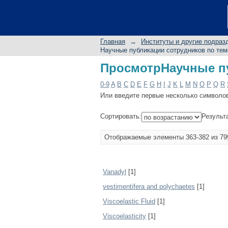
ПросмотрНаучные пу
Главная
→
Институты и другие подраз
Научные публикации сотрудников по тем
ПросмотрНаучные пу
0-9
A
B
C
D
E
F
G
H
I
J
K
L
M
N
O
P
Q
R
Или введите первые несколько символо
Сортировать:
Результ
Отображаемые элементы 363-382 из 79
Vanadyl
[1]
vestimentifera and polychaetes
[1]
Viscoelastic Fluid
[1]
Viscoelasticity
[1]