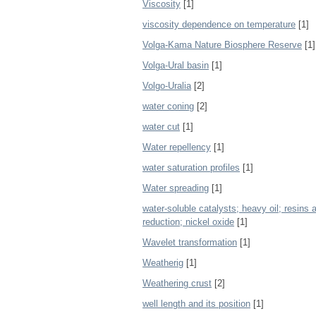
Viscosity
[1]
viscosity dependence on temperature
[1]
Volga-Kama Nature Biosphere Reserve
[1]
Volga-Ural basin
[1]
Volgo-Uralia
[2]
water coning
[2]
water cut
[1]
Water repellency
[1]
water saturation profiles
[1]
Water spreading
[1]
water-soluble catalysts; heavy oil; resins
reduction; nickel oxide
[1]
Wavelet transformation
[1]
Weatherig
[1]
Weathering crust
[2]
well length and its position
[1]