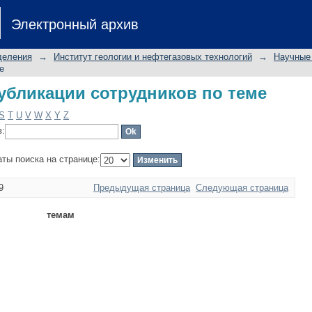
бликации сотрудников по теме
Электронный архив
деления
→
Институт геологии и нефтегазовых технологий
→
Научные 
е
бликации сотрудников по теме
S
T
U
V
W
X
Y
Z
в:
аты поиска на странице:
9
Предыдущая страница
Следующая страница
темам