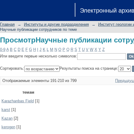
ПросмотрНаучные публикации сотру
Электронный архи
Главная
→
Институты и другие подразделения
→
Институт геологии 
Научные публикации сотрудников по теме
ПросмотрНаучные публикации сотру
0-9
A
B
C
D
E
F
G
H
I
J
K
L
M
N
O
P
Q
R
S
T
U
V
W
X
Y
Z
Или введите первые несколько символов:
Сортировать:
Результаты поиска на странице:
Отображаемые элементы 191-210 из 799
Предыдущ
темам
Karazhanbas Field
[1]
karst
[1]
Kazan
[2]
kerogen
[1]