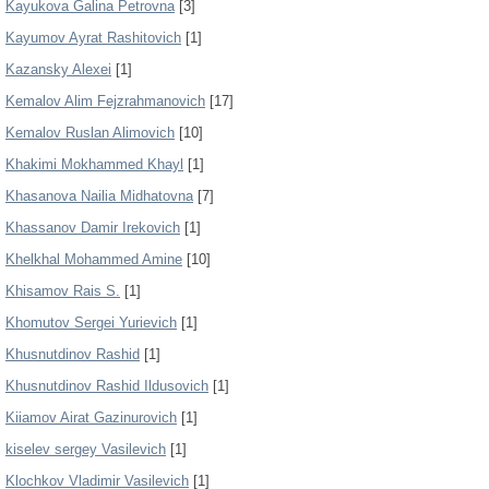
Kayukova Galina Petrovna
[3]
Kayumov Ayrat Rashitovich
[1]
Kazansky Alexei
[1]
Kemalov Alim Fejzrahmanovich
[17]
Kemalov Ruslan Alimovich
[10]
Khakimi Mokhammed Khayl
[1]
Khasanova Nailia Midhatovna
[7]
Khassanov Damir Irekovich
[1]
Khelkhal Mohammed Amine
[10]
Khisamov Rais S.
[1]
Khomutov Sergei Yurievich
[1]
Khusnutdinov Rashid
[1]
Khusnutdinov Rashid Ildusovich
[1]
Kiiamov Airat Gazinurovich
[1]
kiselev sergey Vasilevich
[1]
Klochkov Vladimir Vasilevich
[1]