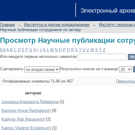
Просмотр Научные публикации сотр
Электронный архи
Главная
→
Институты и другие подразделения
→
Институт геологии 
Научные публикации сотрудников по автору
Просмотр Научные публикации сотр
0-9
A
B
C
D
E
F
G
H
I
J
K
L
M
N
O
P
Q
R
S
T
U
V
W
X
Y
Z
Или введите первые несколько символов:
Сортировать:
Результаты поиска на странице:
Отображаемые элементы 71-90 из 457
Предыдущ
авторам
Jusupova Anastasiya Rafailevna
[1]
Kacimov Anvar Rashidovich
[4]
Kadyrov Rail Ilgizarovich
[2]
Katnov Vladimir Evgenevich
[1]