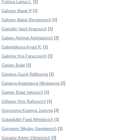
Frolova Larisa L.
[1]
Gafurov Marat R
[1]
Gafurov Marat Revgerovich
[1]
Gajnullin Vasil Ilyasovich
[1]
Galeev Akhmet Askhatovich
[2]
Galembikova Aygul R.
[1]
Galimov Ilya Fanuzovich
[1]
Ganiev Bulat
[1]
Ganieva Guzel Rafikovna
[1]
Garaeva Anastasiya Nikolaevna
[2]
Gareev Bulat Irekovich
[1]
Gilfanov Ilmir Rafisovich
[1]
Gorynceva Kseniya Jurevna
[2]
Gubajdullin Farid Alfredovich
[1]
Guryanov Nikolay Georgievich
[1]
Gusarov Artem Viktorovich
[2]