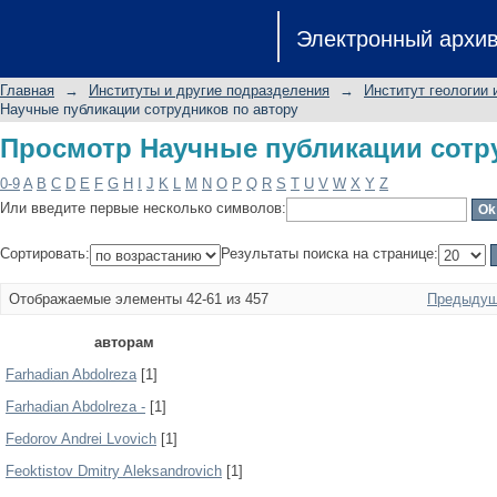
Просмотр Научные публикации сотр
Электронный архи
Главная
→
Институты и другие подразделения
→
Институт геологии 
Научные публикации сотрудников по автору
Просмотр Научные публикации сотр
0-9
A
B
C
D
E
F
G
H
I
J
K
L
M
N
O
P
Q
R
S
T
U
V
W
X
Y
Z
Или введите первые несколько символов:
Сортировать:
Результаты поиска на странице:
Отображаемые элементы 42-61 из 457
Предыдущ
авторам
Farhadian Abdolreza
[1]
Farhadian Abdolreza -
[1]
Fedorov Andrei Lvovich
[1]
Feoktistov Dmitry Aleksandrovich
[1]