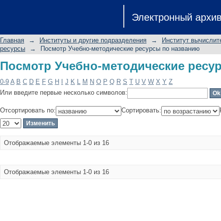
Посмотр Учебно-методические ресу
Электронный архи
Главная
→
Институты и другие подразделения
→
Институт вычислит
ресурсы
→
Посмотр Учебно-методические ресурсы по названию
Посмотр Учебно-методические ресу
0-9
A
B
C
D
E
F
G
H
I
J
K
L
M
N
O
P
Q
R
S
T
U
V
W
X
Y
Z
Или введите первые несколько символов:
Отсортировать по:
Сортировать:
Отображаемые элементы 1-0 из 16
Отображаемые элементы 1-0 из 16