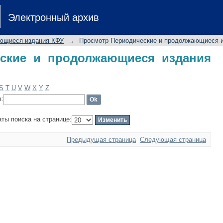
ские и продолжающиеся издания КФУ
Электронный архив
ющиеся издания КФУ
→
Просмотр Периодические и продолжающиеся и
ские и продолжающиеся издания
S
T
U
V
W
X
Y
Z
в:
аты поиска на странице:
Предыдущая страница
Следующая страница