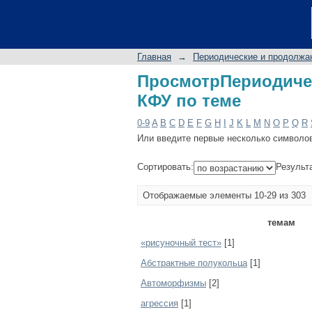
ПросмотрПериодиче
Главная
→
Периодические и продолжа
ПросмотрПериодиче
КФУ по теме
0-9
A
B
C
D
E
F
G
H
I
J
K
L
M
N
O
P
Q
R
Или введите первые несколько символо
Сортировать:
Результ
Отображаемые элементы 10-29 из 303
темам
«рисуночный тест»
[1]
Абстрактные полукольца
[1]
Автоморфизмы
[2]
агрессия
[1]