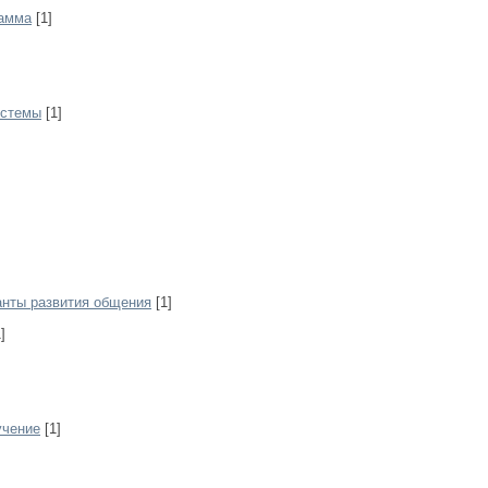
рамма
[1]
истемы
[1]
анты развития общения
[1]
]
учение
[1]