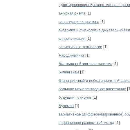
адаптированная образовательная прог
ажурная схема
[1]
акцентуация характера
[1]
анатомия и физиология дыхательной с
аппроксимация
[1]
ассистивные технологии
[1]
Аэродинамика
[1]
Балльно-рейтинговая система
[1]
билингвизм
[1]
благоприятный и неблагоприятный вари
большое межэлектродное расстояние
[1
будущий психолог
[1]
Буземан
[1]
вариативное (дифференцированное) об
вариационно-разностный метод
[1]