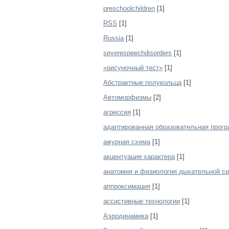
preschoolchildren
[1]
RSS
[1]
Russia
[1]
severespeechdisorders
[1]
«рисуночный тест»
[1]
Абстрактные полукольца
[1]
Автоморфизмы
[2]
агрессия
[1]
адаптированная образовательная прог
ажурная схема
[1]
акцентуация характера
[1]
анатомия и физиология дыхательной с
аппроксимация
[1]
ассистивные технологии
[1]
Аэродинамика
[1]