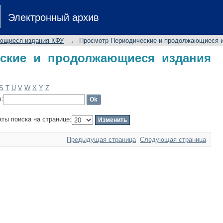
ские и продолжающиеся издания КФУ
Электронный архив
ющиеся издания КФУ
→
Просмотр Периодические и продолжающиеся и
ские и продолжающиеся издания
S
T
U
V
W
X
Y
Z
в:
аты поиска на странице:
Предыдущая страница
Следующая страница