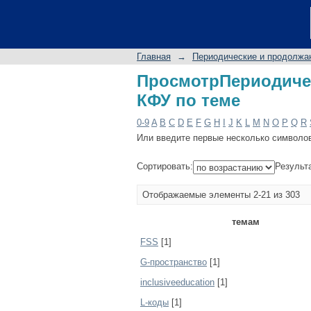
ПросмотрПериодиче
Главная
→
Периодические и продолжа
ПросмотрПериодиче
КФУ по теме
0-9
A
B
C
D
E
F
G
H
I
J
K
L
M
N
O
P
Q
R
Или введите первые несколько символо
Сортировать:
Результ
Отображаемые элементы 2-21 из 303
темам
FSS
[1]
G-пространство
[1]
inclusiveeducation
[1]
L-коды
[1]