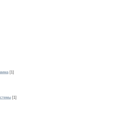
рамма
[1]
истемы
[1]