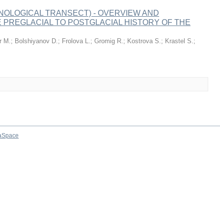
NOLOGICAL TRANSECT) - OVERVIEW AND
 PREGLACIAL TO POSTGLACIAL HISTORY OF THE
r M.
;
Bolshiyanov D.
;
Frolova L.
;
Gromig R.
;
Kostrova S.
;
Krastel S.
;
aSpace