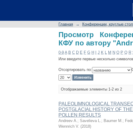
Просмотр Конферен
A."
Главная
→
Конференции, круглые сто
Просмотр Конфере
КФУ по автору "Andr
0-9
A
B
C
D
E
F
G
H
I
J
K
L
M
N
O
P
Q
R
Или введите первые несколько символо
Отсортировать по:
Отображаемые элементы 1-2 из 2
PALEOLIMNOLOGICAL TRANSECT
POSTGLACIAL HISTORY OF THE
POLLEN RESULTS
Andreev A.
;
Savelieva L.
;
Baumer M.
;
Fedo
Wennrich V.
(
2018
)