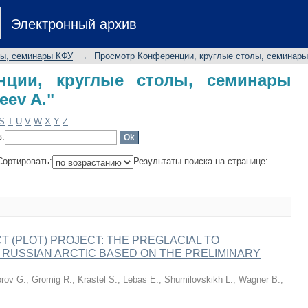
ции, круглые столы, семинары КФУ 
Электронный архив
лы, семинары КФУ
→
Просмотр Конференции, круглые столы, семинары
нции, круглые столы, семинары
eev A."
S
T
U
V
W
X
Y
Z
в:
Сортировать:
Результаты поиска на странице:
 (PLOT) PROJECT: THE PREGLACIAL TO
 RUSSIAN ARCTIC BASED ON THE PRELIMINARY
rov G.
;
Gromig R.
;
Krastel S.
;
Lebas E.
;
Shumilovskikh L.
;
Wagner B.
;