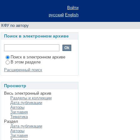
по автору "Andreev
Войти
русский
English
 КФУ по автору
Поиск в электронном архиве
Поиск в электронном архиве
В этом разделе
Расширенный поиск
Просмотр
Весь электронный архив
Разделы и коллекции
Дата публикации
Авторы
Заглавия
Тематика
Раздел
Дата публикации
Авторы
Заглавия