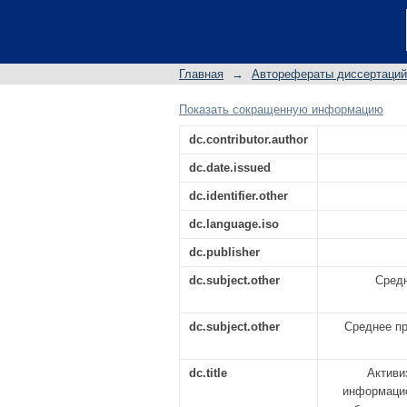
Активизация само
информационных те
учебных заведений)
Главная
→
Авторефераты диссертаций
кандидата педагогич
история педагогики
Показать сокращенную информацию
dc.contributor.author
dc.date.issued
dc.identifier.other
dc.language.iso
dc.publisher
dc.subject.other
Средн
dc.subject.other
Среднее пр
dc.title
Активи
информацио