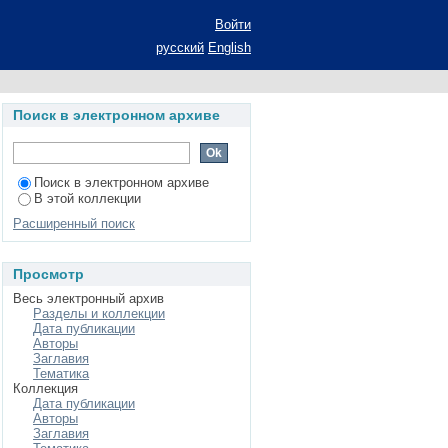
 с использованием
Войти
редних специальных
русский
English
ание ученой степени
 - общая педагогика,
Поиск в электронном архиве
Поиск в электронном архиве
В этой коллекции
Расширенный поиск
Просмотр
Весь электронный архив
Разделы и коллекции
Дата публикации
Авторы
Заглавия
Тематика
Коллекция
Дата публикации
Авторы
Заглавия