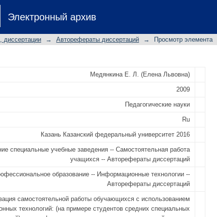
стоятельной работы обучающихся
Электронный архив
хнологий: (на примере студентов с
: автореферат диссертации на соиск
, диссертации
→
Авторефераты диссертаций
→
Просмотр элемента
еских наук: специальность 13.00.01
 и образования
Медянкина Е. Л. (Елена Львовна)
2009
Педагогические науки
Ru
Казань Казанский федеральный университет 2016
ие специальные учебные заведения -- Самостоятельная работа
учащихся -- Авторефераты диссертаций
офессиональное образование -- Информационные технологии --
Авторефераты диссертаций
зация самостоятельной работы обучающихся с использованием
нных технологий: (на примере студентов средних специальных