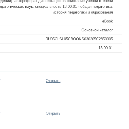
дений): автореферат диссертации на соискание ученой степени
дагогических наук: специальность 13.00.01 - общая педагогика,
история педагогики и образования
eBook
Основной каталог
RU05CLSL05CBOOKS030205C2850305
13.00.01
f
Открыть
f
Открыть