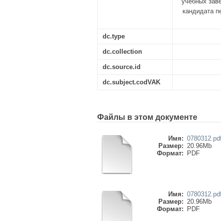
учебных заве
кандидата пе
dc.type
dc.collection
dc.source.id
dc.subject.codVAK
Файлы в этом документе
Имя:
0780312.pd
Размер:
20.96Mb
Формат:
PDF
Имя:
0780312.pd
Размер:
20.96Mb
Формат:
PDF