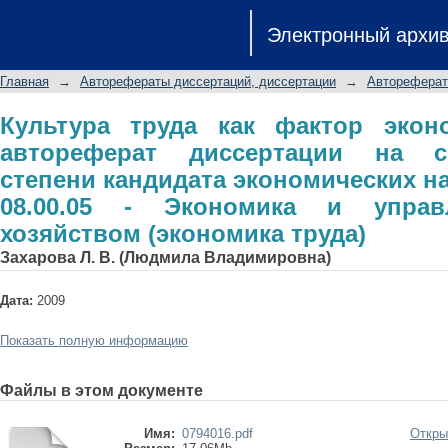
Культура труда как фактор экономи
Электронный архи
на соискание ученой степени канди
08.00.05 - Экономика и управление 
Главная
→
Авторефераты диссертаций, диссертации
→
Автореферат
Культура труда как фактор эконо
автореферат диссертации на с
степени кандидата экономических н
08.00.05 - Экономика и упра
хозяйством (экономика труда)
Захарова Л. В. (Людмила Владимировна)
Дата:
2009
Показать полную информацию
Файлы в этом документе
Имя:
0794016.pdf
Откры