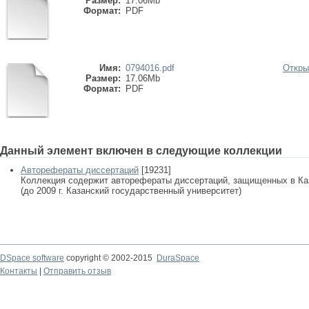
Размер:
17.06Mb
Формат:
PDF
Имя:
0794016.pdf
Откры
Размер:
17.06Mb
Формат:
PDF
Данный элемент включен в следующие коллекции
Авторефераты диссертаций
[19231]
Коллекция содержит авторефераты диссертаций, защищенных в К
(до 2009 г. Казанский государственный университет)
DSpace software
copyright © 2002-2015
DuraSpace
Контакты
|
Отправить отзыв