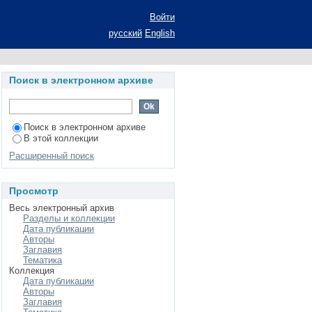
мической системы:
Войти
а соискание ученой
русский
English
ность 08.00.01 -
Поиск в электронном архиве
Поиск в электронном архиве
В этой коллекции
Расширенный поиск
Просмотр
Весь электронный архив
Разделы и коллекции
Дата публикации
Авторы
Заглавия
Тематика
Коллекция
Дата публикации
Авторы
Заглавия