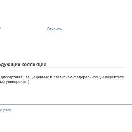
f
Открыть
едующие коллекции
 диссертаций, защищенных в Казанском федеральном университете
ный университет)
aSpace