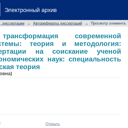
трансформация современной эконо
Электронный архив
гия: автореферат диссертации н
 экономических наук: специаль
, диссертации
→
Авторефераты диссертаций
→
Просмотр элемента
ия
 трансформация современной
стемы: теория и методология:
сертации на соискание ученой
ономических наук: специальность
еская теория
овна)
f
Открыть