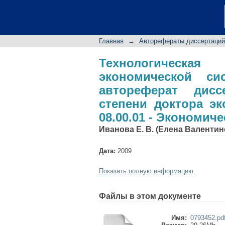
Технологическая 
теория и методоло
степени доктора
Главная
→
Авторефераты диссертаций
Экономическая теор
Технологическая
экономической си
автореферат дис
степени доктора эк
08.00.01 - Экономич
Иванова Е. В. (Елена Валентин
Дата:
2009
Показать полную информацию
Файлы в этом документе
Имя:
0793452.pd