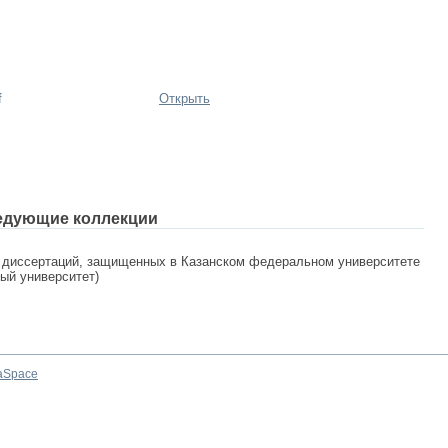
f
Открыть
едующие коллекции
 диссертаций, защищенных в Казанском федеральном университете
ный университет)
aSpace