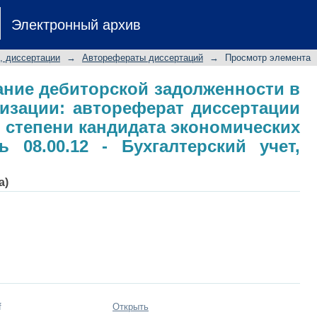
ование дебиторской задолженнос
Электронный архив
ореферат диссертации на соискан
ских наук: специальность 08.00.12 -
, диссертации
→
Авторефераты диссертаций
→
Просмотр элемента
ание дебиторской задолженности в
изации: автореферат диссертации
й степени кандидата экономических
ь 08.00.12 - Бухгалтерский учет,
а)
f
Открыть