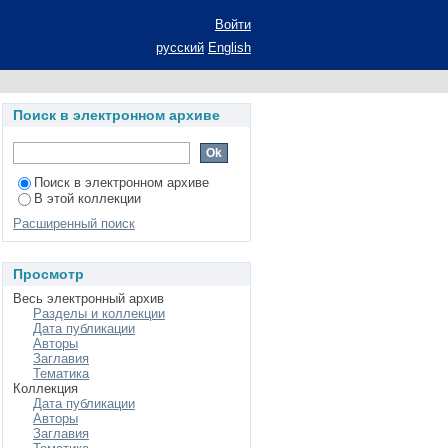
ти в коммерческой
Войти
ие ученой степени
русский
English
 Бухгалтерский учет,
Поиск в электронном архиве
Поиск в электронном архиве
В этой коллекции
Расширенный поиск
Просмотр
Весь электронный архив
Разделы и коллекции
Дата публикации
Авторы
Заглавия
Тематика
Коллекция
Дата публикации
Авторы
Заглавия