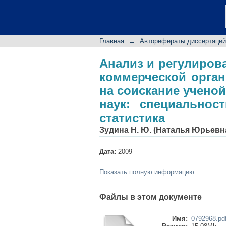
Анализ и регулир
организации: авт
кандидата экономиче
Главная
→
Авторефераты диссертаций
статистика
Анализ и регулиров
коммерческой орган
на соискание учено
наук: специальност
статистика
Зудина Н. Ю. (Наталья Юрьевн
Дата:
2009
Показать полную информацию
Файлы в этом документе
Имя:
0792968.pd