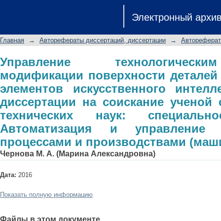
Управление технологическим к
Электронный архи
деталей с использованием эле
автореферат диссертации на с
Главная
→
Авторефераты диссертаций, диссертации
→
Автореферат
технических наук: специальность 
технологическими процессами и пр
Управление технологическ
модификации поверхности деталей
элементов искусственного интелл
диссертации на соискание ученой 
технических наук: специальн
Автоматизация и управление т
процессами и производствами (маш
Чернова М. А. (Марина Александровна)
Дата:
2016
Показать полную информацию
Файлы в этом документе