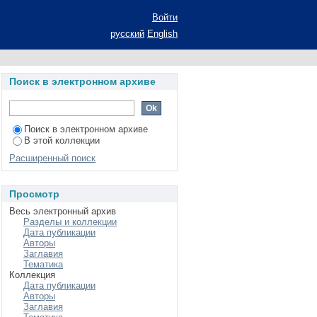
ствия телевизионной
Войти
ыков): автореферат
русский
English
илологических наук:
, типологическое и
Поиск в электронном архиве
Поиск в электронном архиве
В этой коллекции
Расширенный поиск
Просмотр
Весь электронный архив
Разделы и коллекции
Дата публикации
Авторы
Заглавия
Тематика
Коллекция
Дата публикации
Авторы
Заглавия