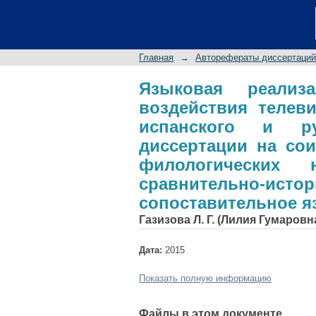
Языковая реализаци
рекламы: (на мате
диссертации на сои
Главная
→
Авторефераты диссертаций
специальность 10.
сопоставительное я
Языковая реализ
воздействия телев
испанского и ру
диссертации на сои
филологических н
сравнительно-ис
сопоставительное я
Газизова Л. Г. (Лилия Гумаровн
Дата:
2015
Показать полную информацию
Файлы в этом документе