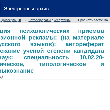
я психологических приемов воздей
Электронный архив
риале испанского и русского яз
скание ученой степени кандидата ф
, диссертации
→
Авторефераты диссертаций
→
Просмотр элемента
02.20- сравнительно-историческое
зыкознание
ация психологических приемов
изионной рекламы: (на материале
сского языков): автореферат
скание ученой степени кандидата
аук: специальность 10.02.20-
торическое, типологическое и
зыкознание
а)