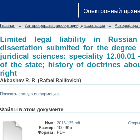
Limited legal liability in Russian law
Электронный архи
degree of the candidate of juridical 
history of the state; history of doctrin
Главная
→
Авторефераты диссертаций, диссертации
→
Автореферат
Limited legal liability in Russia
dissertation submited for the degree 
juridical sciences: speciality 12.00.01
of the state; history of doctrines abo
right
Akbashev R. R. (Rafael Ralifovich)
Показать полную информацию
Файлы в этом документе
Имя:
2015-135.pdf
Откры
Размер:
100.9Kb
Формат:
PDF