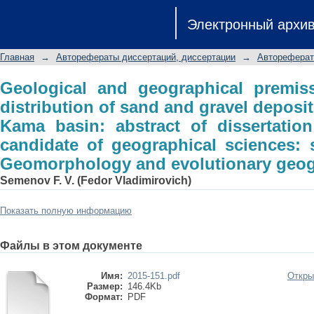
Geological and geographical premiss 
Электронный архи
gravel deposits of alluvial genesis K
degree of candidate of geograph
Главная
→
Авторефераты диссертаций, диссертации
→
Автореферат
Geomorphology and evolutionary geo
Geological and geographical premis
distribution of sand and gravel deposit
Kama basin: abstract of dissertatio
candidate of geographical sciences: s
Geomorphology and evolutionary geo
Semenov F. V. (Fedor Vladimirovich)
Показать полную информацию
Файлы в этом документе
Имя:
2015-151.pdf
Откры
Размер:
146.4Kb
Формат:
PDF