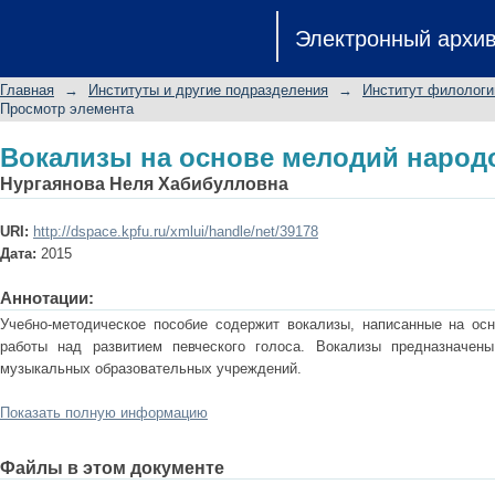
Вокализы на основе мелодий народ
Электронный архи
Главная
→
Институты и другие подразделения
→
Институт филологи
Просмотр элемента
Вокализы на основе мелодий народ
Нургаянова Неля Хабибулловна
URI:
http://dspace.kpfu.ru/xmlui/handle/net/39178
Дата:
2015
Аннотации:
Учебно-методическое пособие содержит вокализы, написанные на ос
работы над развитием певческого голоса. Вокализы предназначен
музыкальных образовательных учреждений.
Показать полную информацию
Файлы в этом документе