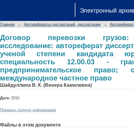
Договор перевозки грузов: поли
Электронный архи
диссертации на соискание ученой
специальность 12.00.03 - гражданс
Главная
→
Авторефераты диссертаций, диссертации
→
Автореферат
семейное право; международное ча
Договор перевозки грузов:
исследование: автореферат диссерт
ученой степени кандидата юр
специальность 12.00.03 - гра
предпринимательское право; 
международное частное право
Шайдуллина В. К. (Венера Камилевна)
Дата:
2016
Показать полную информацию
Файлы в этом документе