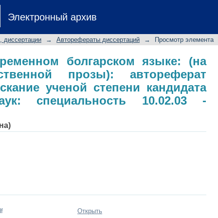
овременном болгарском язык
Электронный архив
озы): автореферат диссертации н
а филологических наук: специал
, диссертации
→
Авторефераты диссертаций
→
Просмотр элемента
ременном болгарском языке: (на
ственной прозы): автореферат
скание ученой степени кандидата
аук: специальность 10.02.03 -
на)
f
Открыть