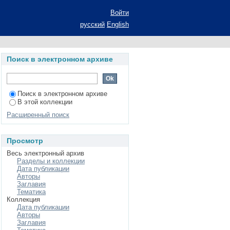
е: (на материале
Войти
а соискание ученой
русский
English
ьность 10.02.03 -
Поиск в электронном архиве
Поиск в электронном архиве
В этой коллекции
Расширенный поиск
Просмотр
Весь электронный архив
Разделы и коллекции
Дата публикации
Авторы
Заглавия
Тематика
Коллекция
Дата публикации
Авторы
Заглавия