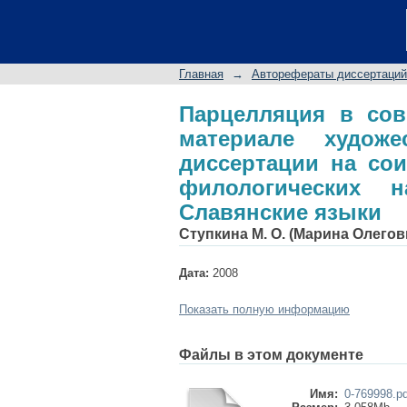
Парцелляция в с
художественной пр
степени кандидат
Главная
→
Авторефераты диссертаций
Славянские языки
Парцелляция в сов
материале художе
диссертации на сои
филологических н
Славянские языки
Ступкина М. О. (Марина Олегов
Дата:
2008
Показать полную информацию
Файлы в этом документе
Имя:
0-769998.pd